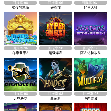
回报率
98
回报率
96
回报率
96.1
汉佐的道场
好胜猫
钓鱼大师
回报率
96
回报率
98
回报率
98
冬季浆果2
超级爆发
阿凡达特攻队
回报率
98
回报率
98
回报率
98
足球决赛
黑帝斯
飞向奇迹