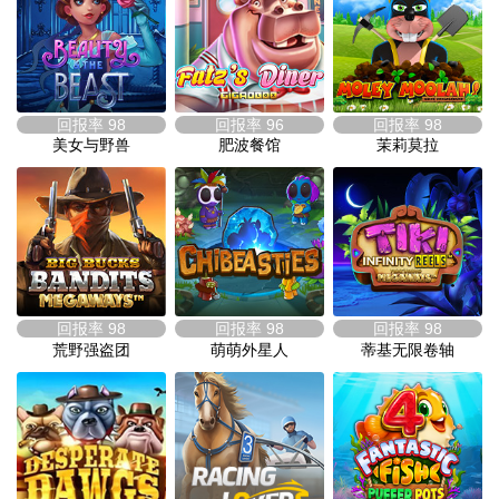
回报率
98
回报率
96
回报率
98
美女与野兽
肥波餐馆
茉莉莫拉
回报率
98
回报率
98
回报率
98
荒野强盗团
萌萌外星人
蒂基无限卷轴