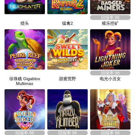
回报率
96
猎头
猛禽2
獾乐挖矿
回报率
98
珍珠礁 Gigablox
甜蜜荒野
电光小丑女
Multimax
回报率
98
回报率
98
回报率
98