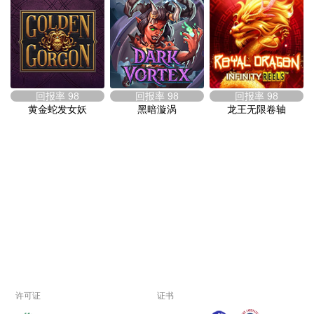
回报率
98
回报率
98
回报率
98
黄金蛇发女妖
黑暗漩涡
龙王无限卷轴
许可证
证书