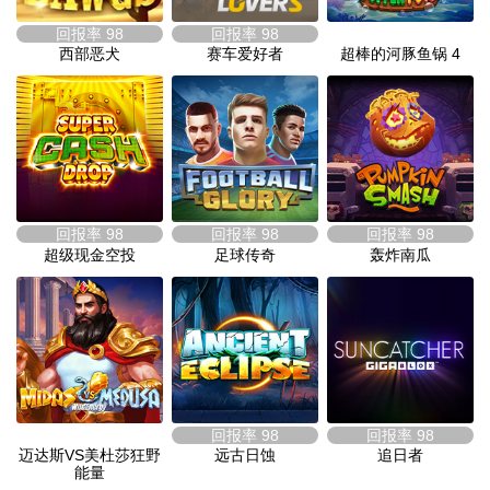
回报率
98
回报率
98
西部恶犬
赛车爱好者
超棒的河豚鱼锅 4
回报率
98
回报率
98
回报率
98
超级现金空投
足球传奇
轰炸南瓜
回报率
98
回报率
98
迈达斯VS美杜莎狂野
远古日蚀
追日者
能量