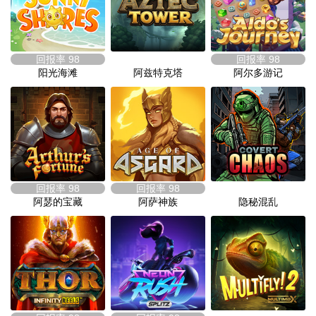
回报率
98
回报率
98
阳光海滩
阿兹特克塔
阿尔多游记
回报率
98
回报率
98
阿瑟的宝藏
阿萨神族
隐秘混乱