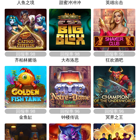
人鱼之境
甜蜜冲冲冲
英雄出击
回报率
98
回报率
98
回报率
96
齐柏林赌场
大布洛思
狂欢酒吧
回报率
98
回报率
96
回报率
96
金鱼缸
钟楼传说
冥界之王