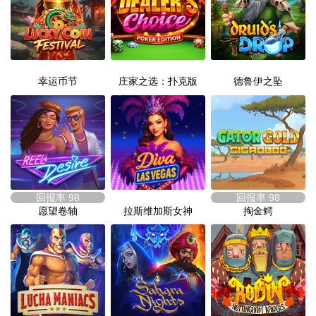
幸运币节
庄家之选：扑克版
德鲁伊之坠
回报率
98
回报率
98
愿望卷轴
拉斯维加斯女神
掏金鳄