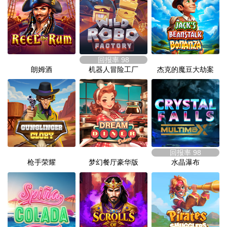
回报率
98
朗姆酒
机器人冒险工厂
杰克的魔豆大劫案
回报率
98
枪手荣耀
梦幻餐厅豪华版
水晶瀑布