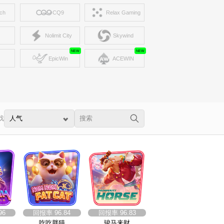
ech
CQ9
Relax Gaming
Nolimit City
Skywind
NEW
NEW
EpicWin
ACEWIN
戏
96
回报率
96.84
回报率
96.83
吃吃胖猫
骏马来财