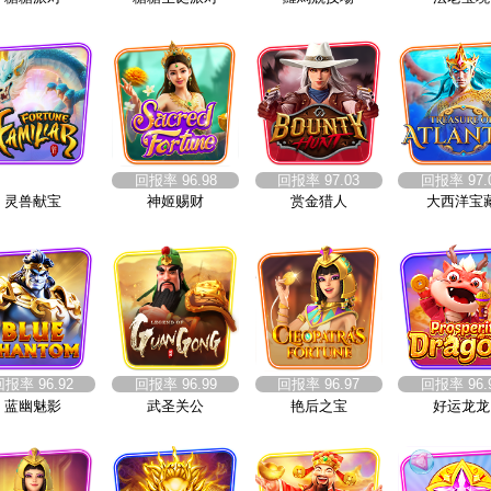
回报率
96.98
回报率
97.03
回报率
97.
灵兽献宝
神姬赐财
赏金猎人
大西洋宝
回报率
96.92
回报率
96.99
回报率
96.97
回报率
96.
蓝幽魅影
武圣关公
艳后之宝
好运龙龙