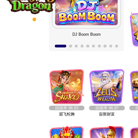
DJ Boom Boom
回报率
96.83
回报率
96.97
眉飞蛇舞
宙斯财富