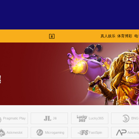
真人娱乐
体育博彩
电
Pragmatic Play
Jili
Lucky365
BNG
Askmeslot
Microgaming
FastSpin
Advant