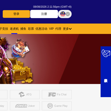
08/08/2026 2:11:57pm (GMT+8)
登录
注册
子竞技
老虎机
捕鱼
彩票
优惠活动
VIP
代理
更多
ATG
Fa Chai
play
Joker
Game Play