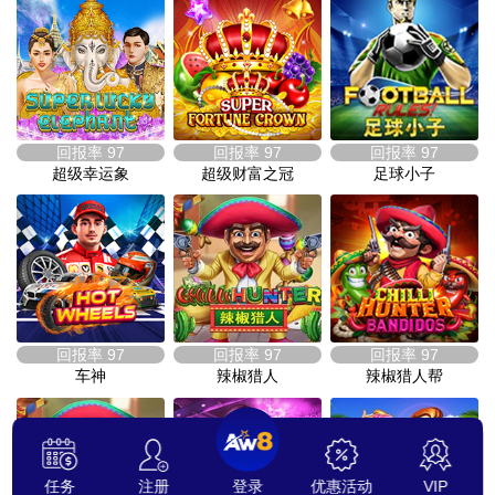
回报率
97
回报率
97
回报率
97
超级幸运象
超级财富之冠
足球小子
回报率
97
回报率
97
回报率
97
车神
辣椒猎人
辣椒猎人帮
任务
注册
优惠活动
VIP
登录
任务
注册
登录
优惠活动
VIP