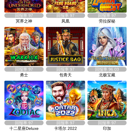
回报率
97
回报率
97
回报率
97
冥界之神
凤凰
劳拉探秘
回报率
97
回报率
97
回报率
96.03
勇士
包青天
北极宝藏
回报率
97
回报率
97
回报率
97
十二星座Deluxe
卡塔尔 2022
印加