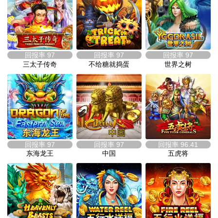
回报率
97
回报率
97
回报率
97
三太子传奇
不给糖就捣蛋
世界之树
回报率
97
回报率
97
回报率
96.41
东海龙王
中国
五虎将