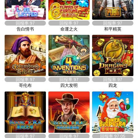
回报率
97
回报率
97
回报率
97
告白情书
命運之火
和平精英
回报率
97
回报率
97
回报率
97
哥伦布
四大发明
四龙
回报率
97
回报率
97
回报率
97.05