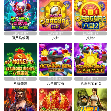
回报率
97
回报率
97
回报率
97
僵尸马戏团
八卦
八卦2
回报率
97
回报率
97
回报率
97
八寶錢袋
八角形宝石
八角形宝石 2