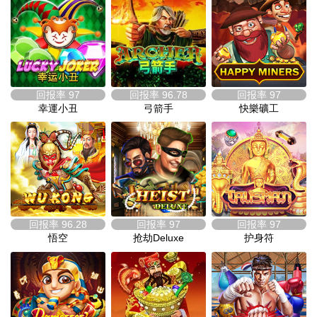
回报率
97
回报率
96.78
回报率
97
幸運小丑
弓箭手
快樂礦工
回报率
96.28
回报率
97
回报率
97
悟空
抢劫Deluxe
护身符