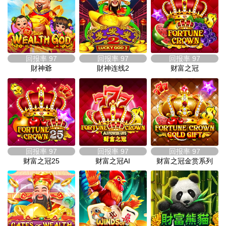
回报率
97
回报率
97
回报率
97
財神爺
財神连线2
财富之冠
回报率
97
回报率
97
回报率
97
财富之冠25
财富之冠AI
财富之冠金赏系列