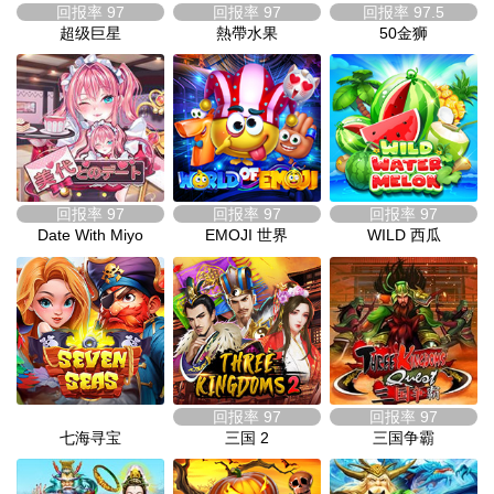
回报率
97
回报率
97
回报率
97.5
超级巨星
熱帶水果
50金狮
回报率
97
回报率
97
回报率
97
Date With Miyo
EMOJI 世界
WILD 西瓜
回报率
97
回报率
97
七海寻宝
三国 2
三国争霸