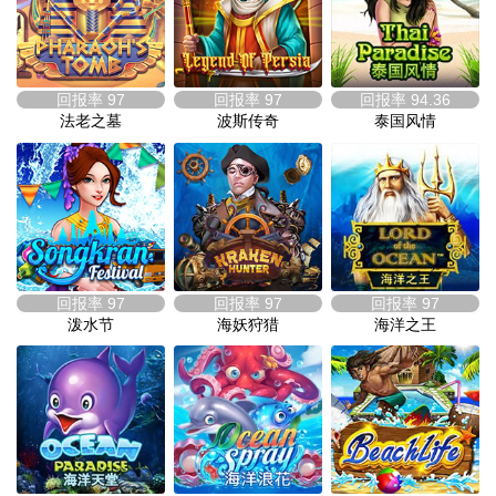
回报率
97
回报率
97
回报率
94.36
法老之墓
波斯传奇
泰国风情
回报率
97
回报率
97
回报率
97
泼水节
海妖狩猎
海洋之王