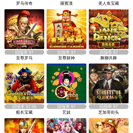
罗马传奇
羅賓漢
美人鱼宝藏
回报率
97
回报率
97
回报率
97
至尊罗马
至尊财神
舞獅共舞
回报率
97.06
回报率
97
回报率
97
船长宝藏
艺妓
芝加哥街头