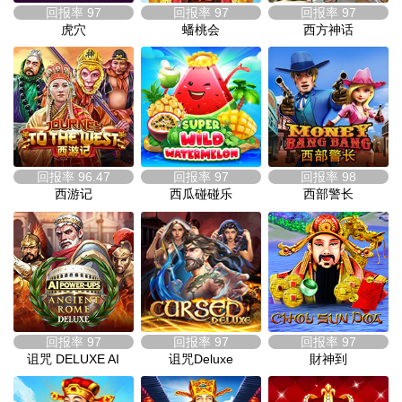
回报率
97
回报率
97
回报率
97
虎穴
蟠桃会
西方神话
回报率
96.47
回报率
97
回报率
98
西游记
西瓜碰碰乐
西部警长
回报率
97
回报率
97
回报率
97
诅咒 DELUXE AI
诅咒Deluxe
財神到