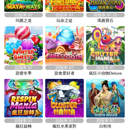
回报率
97
回报率
97
回报率
97.15
玛雅之道
玩命之徒
瑪雅寶石
回报率
97
回报率
97
回报率
97
甜蜜冬季
甜食爱好者
疯狂小动物Deluxe
回报率
97
回报率
97
回报率
97
瘋狂旋轉
瘋狂水果派對
白蛇传