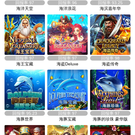
回报率
97
回报率
96
回报率
93.25
海洋天堂
海洋浪花
海滨嘉年华
回报率
97
回报率
97
回报率
98
海王宝藏
海盗Deluxe
海盗传奇
回报率
95.23
回报率
97
回报率
97
海豚世界
海豚宝藏
海豚的珍珠 豪华版