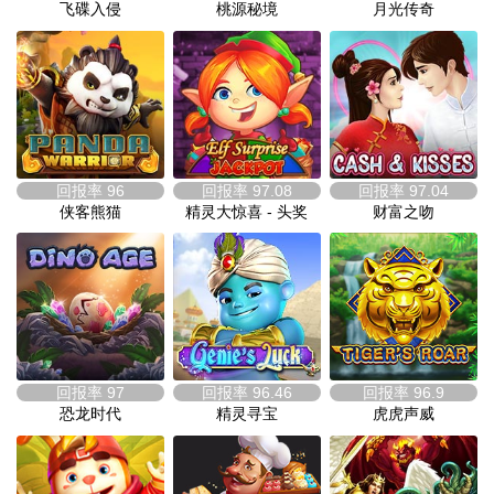
飞碟入侵
桃源秘境
月光传奇
回报率
96
回报率
97.08
回报率
97.04
侠客熊猫
精灵大惊喜 - 头奖
财富之吻
回报率
97
回报率
96.46
回报率
96.9
恐龙时代
精灵寻宝
虎虎声威