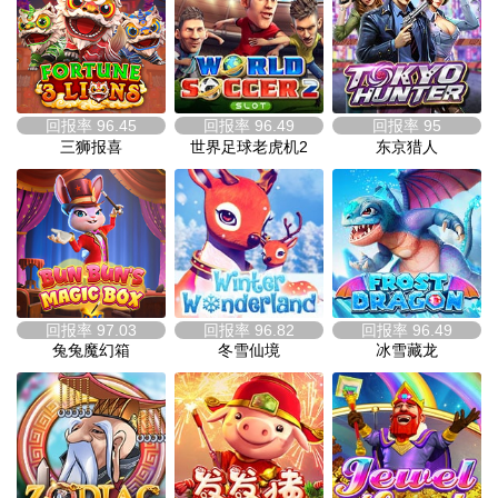
回报率
96.45
回报率
96.49
回报率
95
三狮报喜
世界足球老虎机2
东京猎人
回报率
97.03
回报率
96.82
回报率
96.49
兔兔魔幻箱
冬雪仙境
冰雪藏龙