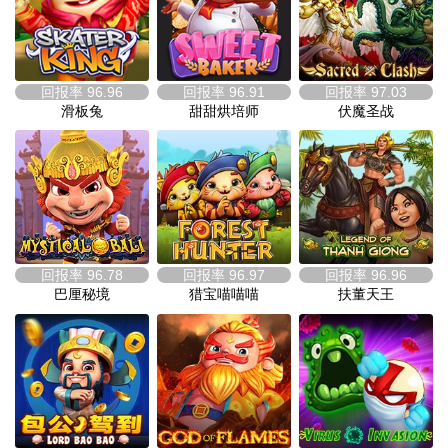
回报率
96.96
回报率
96.91
回报率
97.03
滑板兔
甜甜烘培师
伏魔圣战
回报率
96.78
回报率
96.97
回报率
96.96
巴厘秘境
猎宝喵喵喵
扶董天王