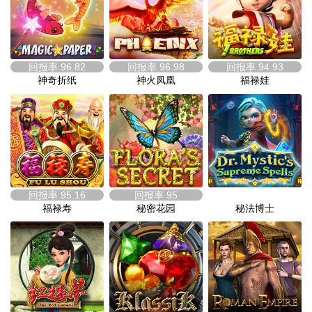
回报率
96.82
回报率
96.98
回报率
94.93
神奇折纸
神火凤凰
福禄娃
回报率
95.16
回报率
95
福禄寿
秘密花园
秘法博士