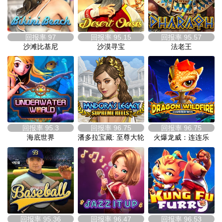
回报率
97
回报率
95.15
回报率
95.57
沙滩比基尼
沙漠寻宝
法老王
回报率
95.3
回报率
96.75
回报率
96.75
海底世界
潘多拉宝藏: 至尊大轮
火爆龙威：连连乐
回报率
95.36
回报率
96.47
回报率
96.53