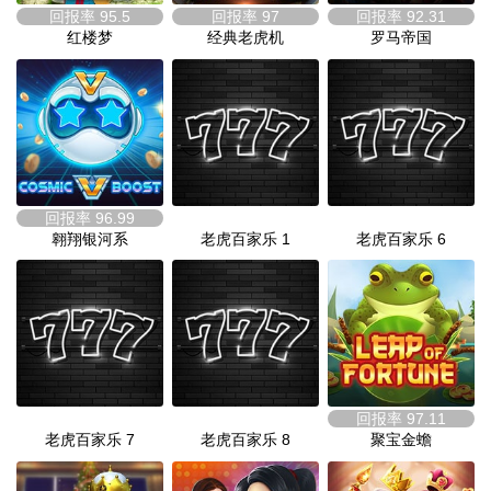
回报率
95.5
回报率
97
回报率
92.31
红楼梦
经典老虎机
罗马帝国
回报率
96.99
翱翔银河系
老虎百家乐 1
老虎百家乐 6
回报率
97.11
老虎百家乐 7
老虎百家乐 8
聚宝金蟾