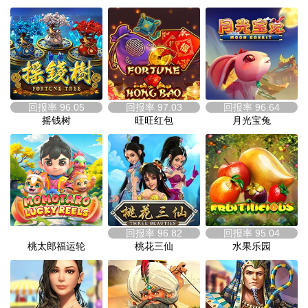
回报率
96.05
回报率
97.03
回报率
96.64
摇钱树
旺旺红包
月光宝兔
回报率
96.82
回报率
95.04
桃太郎福运轮
桃花三仙
水果乐园