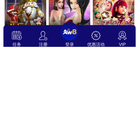
回报率
97.2
回报率
96.99
回报率
96.99
胡桃夹欢乐夜
脱金俱乐部
至尊扑克
任务
注册
优惠活动
VIP
登录
任务
注册
登录
优惠活动
VIP
回报率
96.08
回报率
97.33
回报率
96.5
至尊棋王
致命雄鹰
致胜一击