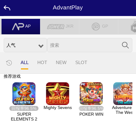
AdvantPlay
主
AP
JKR
GP
页
面
优
惠
活
ALL
HOT
NEW
SLOT
动
推荐游戏
品
牌
大
使
联
Mighty Sevens
Adventure To
回报率
96.5%
回报率
96.5%
系
The West
SUPER
POKER WIN
我
ELEMENTS 2
们