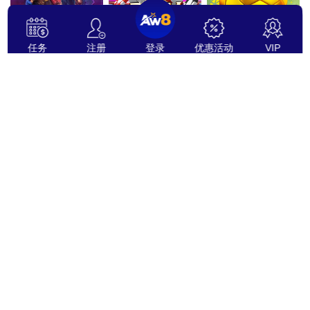
任务
注册
优惠活动
VIP
登录
任务
注册
登录
优惠活动
VIP
回报率
96.06
回报率
97
回报率
97.5
神奇动物
至尊王牌
黄金足球
许可证
证书