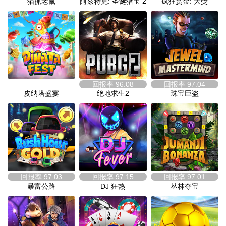
猫抓老鼠
阿兹特克: 圣诞猎宝 2
疯狂赏金: 大獎
回报率
96.08
回报率
97.04
皮纳塔盛宴
绝地求生2
珠宝巨盗
回报率
97.03
回报率
97.15
回报率
97.01
暴富公路
DJ 狂热
丛林夺宝