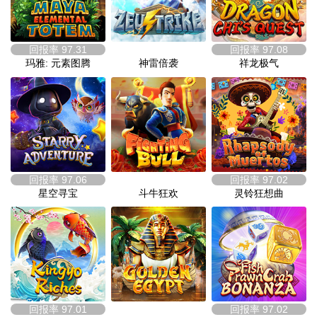
回报率
97.31
回报率
97.08
玛雅: 元素图腾
神雷倍袭
祥龙极气
回报率
97.06
回报率
97.02
星空寻宝
斗牛狂欢
灵铃狂想曲
回报率
97.01
回报率
97.02