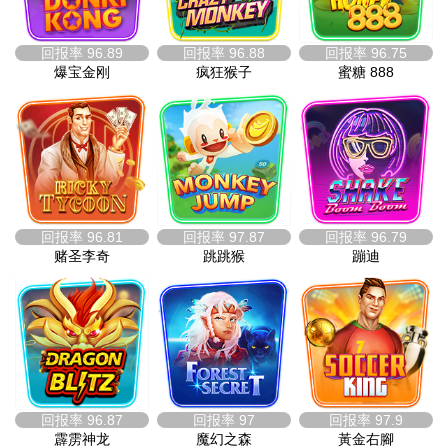
回报率
96.89
回报率
96.88
回报率
96.75
爆宝金刚
疯狂猴子
蜜糖 888
回报率
96.81
回报率
97.87
回报率
96.79
赌圣李奇
跳跳猴
蹦迪
回报率
96.87
回报率
97
回报率
97.9
霹雳神龙
魔幻之森
黃金右腳