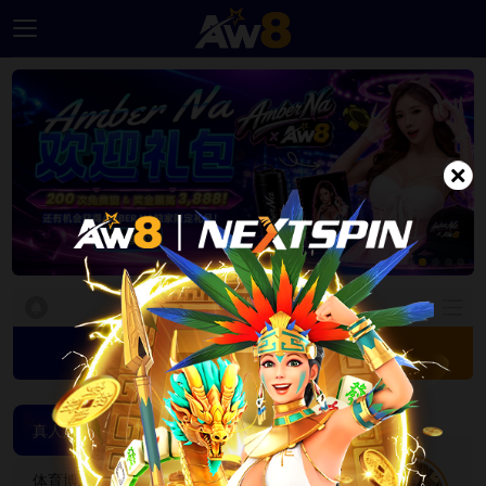
主
页
面
优
惠
活
动
品
牌
大
使
登录
注册
联
系
真人娱乐
我
真人娱乐
们
HOT
HOT
体育博彩