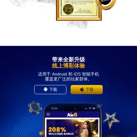
带来全新升级
线上博彩体验
适用于 Android 和 iOS 智能手机
覆盖更广泛的玩家群体。
下载
下载