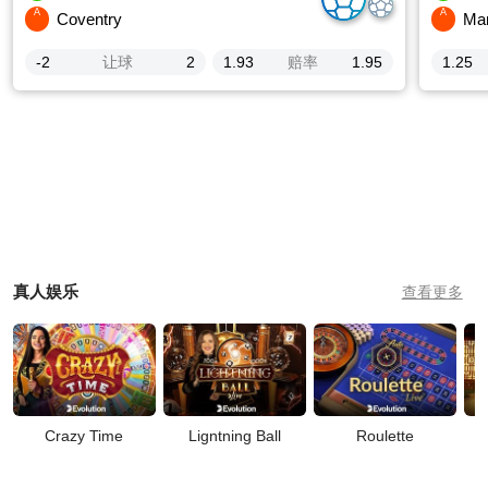
A
A
Coventry
Man
-2
让球
2
1.93
赔率
1.95
1.25
真人娱乐
查看更多
Crazy Time
Ligntning Ball
Roulette