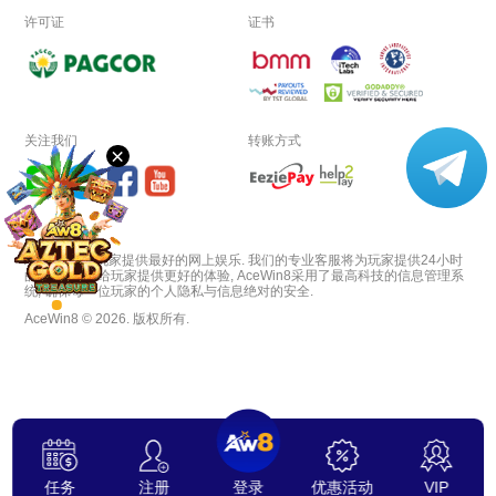
语
言
许可证
证书
PC
版
下
关注我们
转账方式
载
×
VIP
代
AceWin8 为玩家提供最好的网上娱乐. 我们的专业客服将为玩家提供24小时
的服务. 为了给玩家提供更好的体验, AceWin8采用了最高科技的信息管理系
理
统, 确保每一位玩家的个人隐私与信息绝对的安全.
AceWin8 © 2026. 版权所有.
任务
注册
登录
优惠活动
VIP