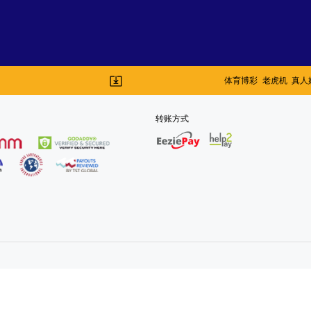
体育博彩
老虎机
真人
转账方式