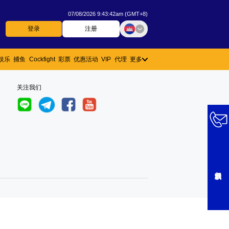
07/08/2026 9:43:42am (GMT+8)
登录
注册
娱乐
捕鱼
Cockfight
彩票
优惠活动
VIP
代理
更多
关注我们