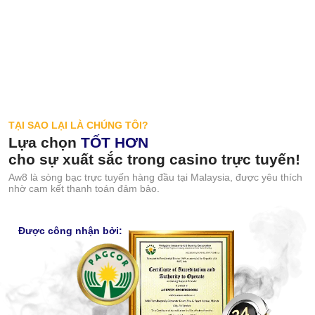
TẠI SAO LẠI LÀ CHÚNG TÔI?
Lựa chọn
TỐT HƠN
cho sự xuất sắc trong casino trực tuyến!
Aw8 là sòng bạc trực tuyến hàng đầu tại Malaysia, được yêu thích
nhờ cam kết thanh toán đảm bảo.
Được công nhận bởi: