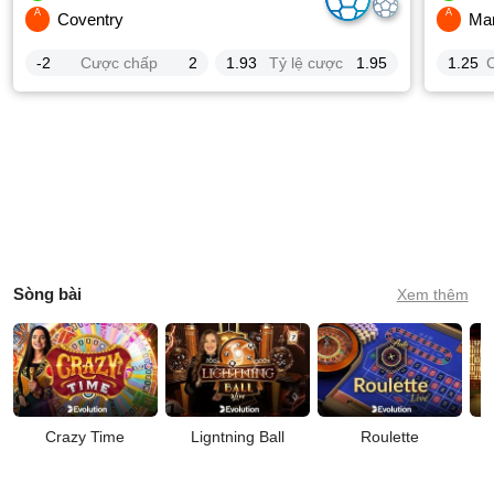
A
A
Coventry
Man
-2
Cược chấp
2
1.93
Tỷ lệ cược
1.95
1.25
Sòng bài
Xem thêm
Crazy Time
Ligntning Ball
Roulette