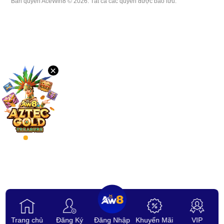
Bản quyền AceWin8 © 2026. Tất cả các quyền được bảo lưu.
Ngữ
Máy
Tính
Tải
Về
×
VIP
Đại
Lý
Trang chủ
Đăng Ký
Đăng Nhập
Khuyến Mãi
VIP