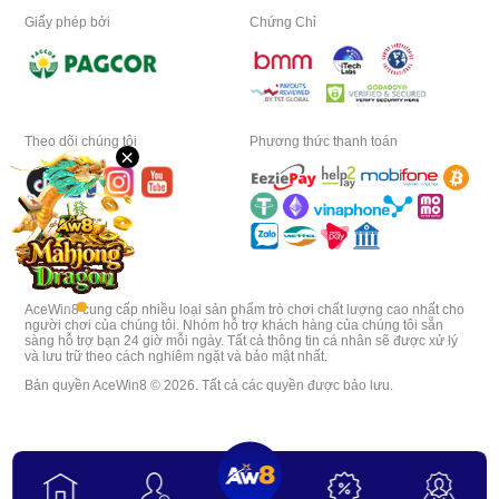
Ngữ
Giấy phép bởi
Chứng Chỉ
Máy
Tính
Tải
Về
Theo dõi chúng tôi
Phương thức thanh toán
×
VIP
Đại
Lý
AceWin8 cung cấp nhiều loại sản phẩm trò chơi chất lượng cao nhất cho
người chơi của chúng tôi. Nhóm hỗ trợ khách hàng của chúng tôi sẵn
sàng hỗ trợ bạn 24 giờ mỗi ngày. Tất cả thông tin cá nhân sẽ được xử lý
và lưu trữ theo cách nghiêm ngặt và bảo mật nhất.
Bản quyền AceWin8 © 2026. Tất cả các quyền được bảo lưu.