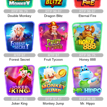
RTP
96.79
RTP
96.87
RTP
96.97
Double Monkey
Dragon Blitz
Eternal Fire
RTP
97
RTP
97
RTP
96.75
Forest Secret
Fruit Tycoon
Honey 888
RTP
96.81
RTP
97.87
RTP
96.89
Joker King
Monkey Jump
Mr. Hippo