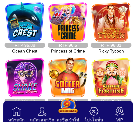
RTP
96.88
RTP
96.5
RTP
96.81
Ocean Chest
Princess of Crime
Ricky Tycoon
RTP
96.79
RTP
97.9
RTP
96.81
Shake Boom Boom
Soccer King
Super Fortune
หน้าหลัก
สมัครสมาชิก
โปรโมชั่น
VIP
ลงชื่อเข้าใช้
หน้าหลัก
สมัครสมาชิก
ลงชื่อเข้าใช้
โปรโมชั่น
VIP