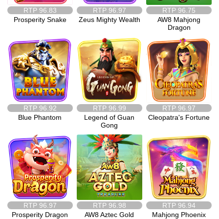
RTP
96.83
RTP
96.97
RTP
96.75
Prosperity Snake
Zeus Mighty Wealth
AW8 Mahjong
Dragon
RTP
96.92
RTP
96.99
RTP
96.97
Blue Phantom
Legend of Guan
Cleopatra's Fortune
Gong
RTP
96.97
RTP
96.98
RTP
96.94
Prosperity Dragon
AW8 Aztec Gold
Mahjong Phoenix