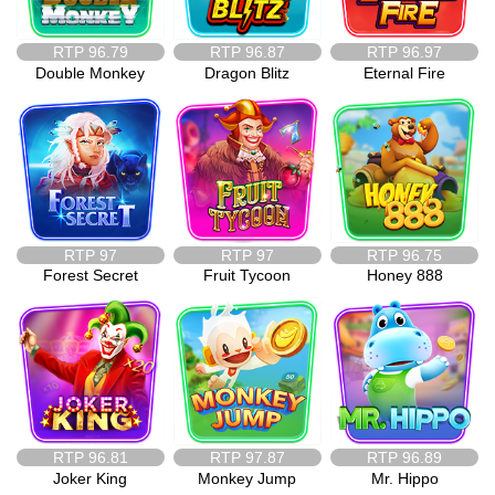
RTP
96.79
RTP
96.87
RTP
96.97
Double Monkey
Dragon Blitz
Eternal Fire
RTP
97
RTP
97
RTP
96.75
Forest Secret
Fruit Tycoon
Honey 888
RTP
96.81
RTP
97.87
RTP
96.89
Joker King
Monkey Jump
Mr. Hippo