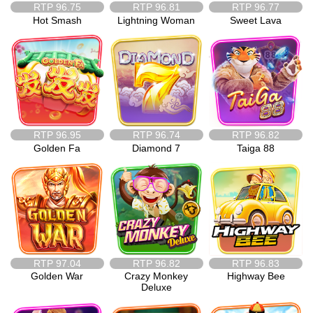
RTP
96.75
RTP
96.81
RTP
96.77
Hot Smash
Lightning Woman
Sweet Lava
RTP
96.95
RTP
96.74
RTP
96.82
Golden Fa
Diamond 7
Taiga 88
RTP
97.04
RTP
96.82
RTP
96.83
Golden War
Crazy Monkey
Highway Bee
Deluxe