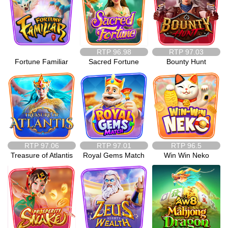
RTP
96.98
RTP
97.03
Fortune Familiar
Sacred Fortune
Bounty Hunt
RTP
97.06
RTP
97.01
RTP
96.5
Treasure of Atlantis
Royal Gems Match
Win Win Neko