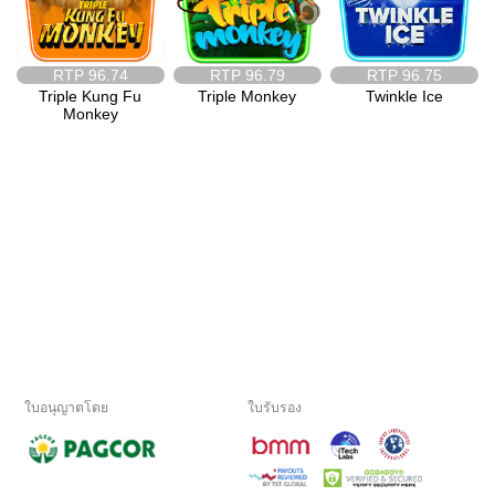
RTP
96.74
RTP
96.79
RTP
96.75
Triple Kung Fu
Triple Monkey
Twinkle Ice
Monkey
ใบอนุญาตโดย
ใบรับรอง