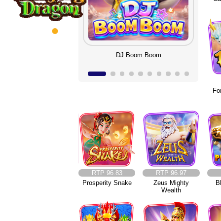
DJ Boom Boom
Fo
RTP
96.83
RTP
96.97
Prosperity Snake
Zeus Mighty
B
Wealth