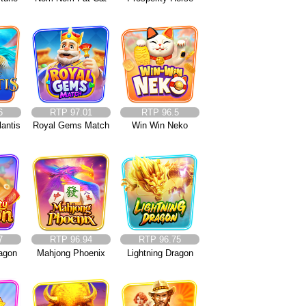
6
RTP
97.01
RTP
96.5
lantis
Royal Gems Match
Win Win Neko
7
RTP
96.94
RTP
96.75
ragon
Mahjong Phoenix
Lightning Dragon