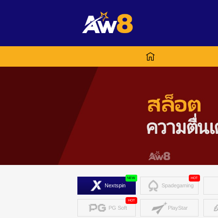
NEW
HOT
HOT
Nextspin
Spadegaming
HOT
PG Soft
PlayStar