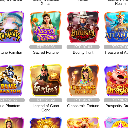
Xmas
Realm
RTP
96.98
RTP
97.03
RTP
97.0
rtune Familiar
Sacred Fortune
Bounty Hunt
Treasure of At
RTP
96.92
RTP
96.99
RTP
96.97
RTP
96.9
lue Phantom
Legend of Guan
Cleopatra's Fortune
Prosperity D
Gong