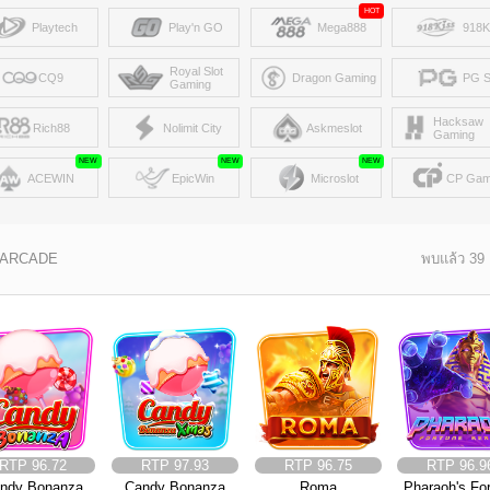
HOT
Playtech
Play'n GO
Mega888
918K
Royal Slot
CQ9
Dragon Gaming
PG S
Gaming
Hacksaw
Rich88
Nolimit City
Askmeslot
Gaming
NEW
NEW
NEW
ACEWIN
EpicWin
Microslot
CP Ga
ARCADE
พบแล้ว 39
RTP
96.72
RTP
97.93
RTP
96.75
RTP
96.9
ndy Bonanza
Candy Bonanza
Roma
Pharaoh's Fo