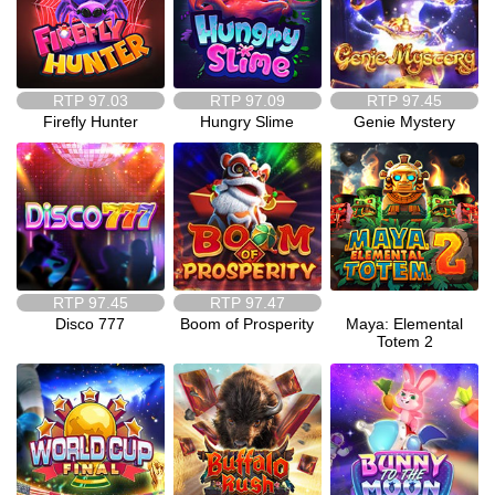
RTP
97.03
RTP
97.09
RTP
97.45
Firefly Hunter
Hungry Slime
Genie Mystery
RTP
97.45
RTP
97.47
Disco 777
Boom of Prosperity
Maya: Elemental
Totem 2