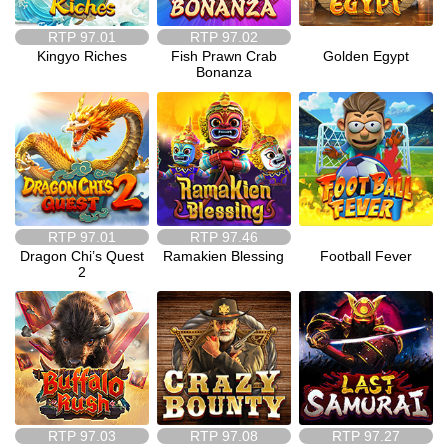
RTP
97.01
RTP
97.02
Kingyo Riches
Fish Prawn Crab
Golden Egypt
Bonanza
RTP
97.01
RTP
97.46
Dragon Chi’s Quest
Ramakien Blessing
Football Fever
2
RTP
97.03
RTP
97.08
RTP
97.27