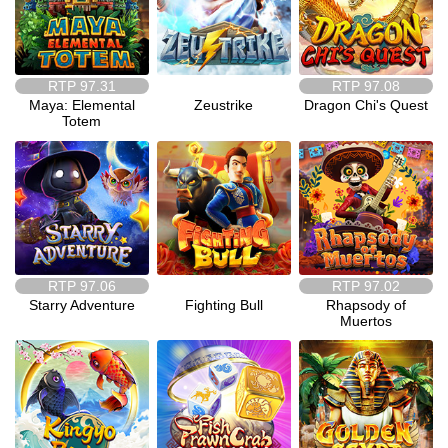
RTP
97.31
RTP
97.08
Maya: Elemental
Zeustrike
Dragon Chi's Quest
Totem
RTP
97.06
RTP
97.02
Starry Adventure
Fighting Bull
Rhapsody of
Muertos