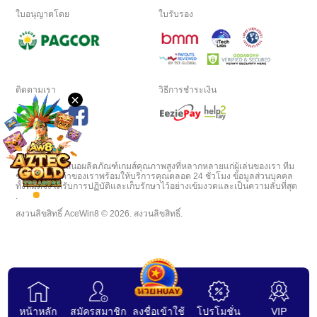
ใบอนุญาตโดย
ใบรับรอง
ภาษา
เด
สก์ท็อป
ติดตามเรา
วิธีการชำระเงิน
×
ดาวน์โหลด
VIP
AceWin8 นำเสนอผลิตภัณฑ์เกมส์คุณภาพสูงที่หลากหลายแก่ผู้เล่นของเรา ทีม
ช่วยเหลือลูกค้าของเราพร้อมให้บริการคุณตลอด 24 ชั่วโมง ข้อมูลส่วนบุคคล
ทั้งหมดจะได้รับการปฏิบัติและเก็บรักษาไว้อย่างเข้มงวดและเป็นความลับที่สุด
พันธมิตร
.
สงวนลิขสิทธิ์ AceWin8 © 2026. สงวนลิขสิทธิ์.
หน้าหลัก
สมัครสมาชิก
ลงชื่อเข้าใช้
โปรโมชั่น
VIP