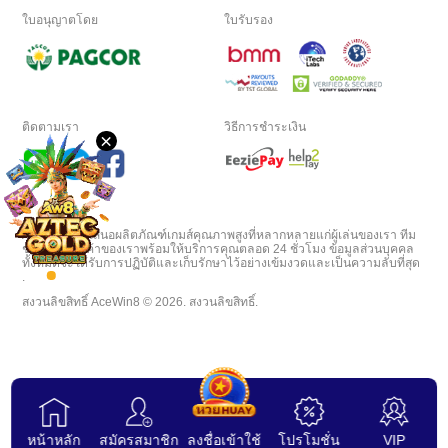
ใบอนุญาตโดย
ใบรับรอง
ภาษา
เด
สก์ท็อป
ติดตามเรา
วิธีการชำระเงิน
×
ดาวน์โหลด
VIP
AceWin8 นำเสนอผลิตภัณฑ์เกมส์คุณภาพสูงที่หลากหลายแก่ผู้เล่นของเรา ทีม
ช่วยเหลือลูกค้าของเราพร้อมให้บริการคุณตลอด 24 ชั่วโมง ข้อมูลส่วนบุคคล
ทั้งหมดจะได้รับการปฏิบัติและเก็บรักษาไว้อย่างเข้มงวดและเป็นความลับที่สุด
พันธมิตร
.
สงวนลิขสิทธิ์ AceWin8 © 2026. สงวนลิขสิทธิ์.
หน้าหลัก
สมัครสมาชิก
ลงชื่อเข้าใช้
โปรโมชั่น
VIP