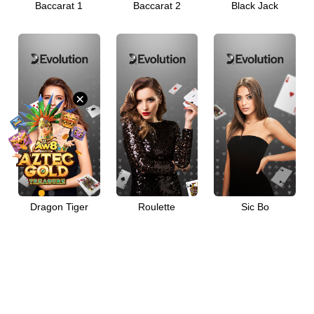
Baccarat 1
Baccarat 2
Black Jack
ภาษา
เด
สก์ท็อป
×
ดาวน์โหลด
VIP
พันธมิตร
Dragon Tiger
Roulette
Sic Bo