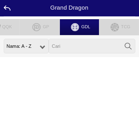
Grand Dragon
Halaman
QQK
GP
GDL
TCG
Utama
Promosi
Duta
Hubungi
Kami
Papan
Pendahulu
Bahasa
Desktop