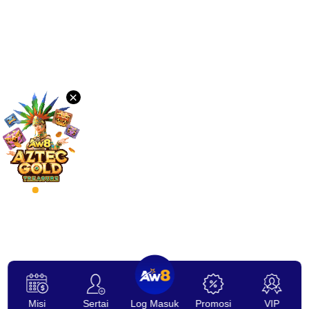
Muat
Turun
VIP
×
Afiliasi
Misi
Sertai
Log Masuk
Promosi
VIP