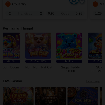
A
A
Coventry
Man
-2
Handicap
2
0.93
Odds
0.95
1.25
Permainan Hangat
TP
96.5%
RTP
96.84%
RTP
-
RTP
96.5
Boom Boom
Nom Nom Fat Cat
Sugar Teddy
SUPER
X1000
ELEMENTS
Live Casino
Lihat lagi