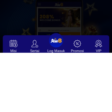
Misi
Sertai
Log Masuk
Promosi
VIP
Lesen oleh
Pengsijilan
Ikuti Kami
Cara Pembayaran