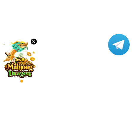
ដោនឡូដ
វីអាយភី
×
ភ្នាក់ងារ