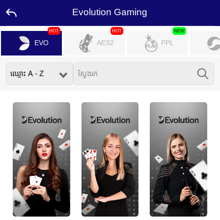
Evolution Gaming
HOT
HOT
NEW
ទំព័រ
EVO
AES2
PPL
ដើម
ប្រម៉ូសិន
ឯកអគ្គ
រាជទូត
ទំនាក់
ទំនង
យើង
ខ្ញុំ
ភាសា
ទម្រង់
កុំ
ព្យូទ័រ