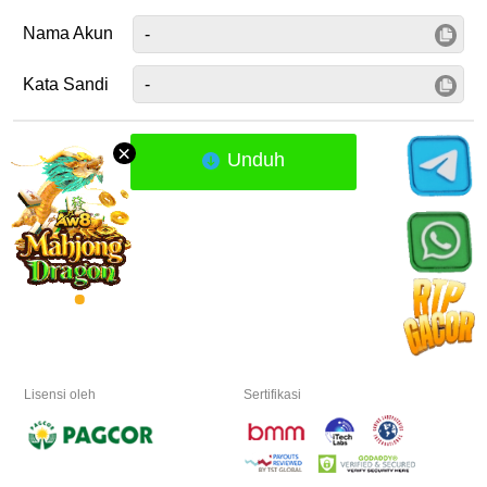
Nama Akun
Unduh
Kata Sandi
VIP
×
Unduh
Afiliasi
Lisensi oleh
Sertifikasi