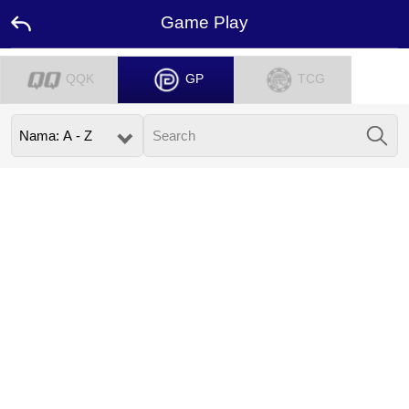
Game Play
QQK
GP
TCG
Beranda
Promosi
Duta
Hubungi
Papan
Peringkat
Bahasa
Desktop