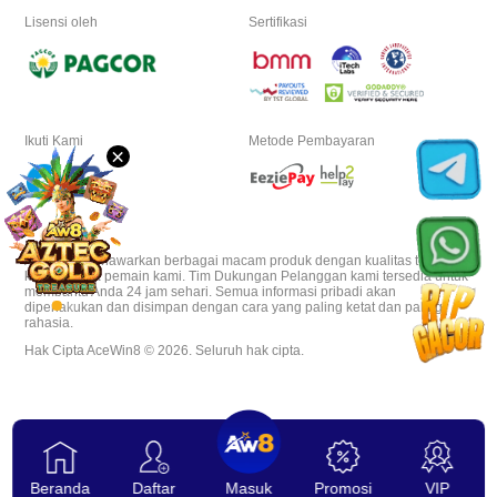
Lisensi oleh
Sertifikasi
Unduh
VIP
Ikuti Kami
Metode Pembayaran
×
Afiliasi
AceWin8 menawarkan berbagai macam produk dengan kualitas terbaik
kepada para pemain kami. Tim Dukungan Pelanggan kami tersedia untuk
membantu Anda 24 jam sehari. Semua informasi pribadi akan
diperlakukan dan disimpan dengan cara yang paling ketat dan paling
rahasia.
Hak Cipta AceWin8 © 2026. Seluruh hak cipta.
Beranda
Daftar
Masuk
Promosi
VIP