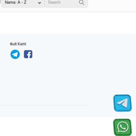
T
Ikuti Kami