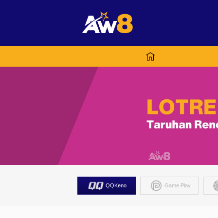
QQKeno
Game Play