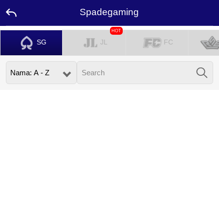
Spadegaming
HOT
SG
JL
FC
Beranda
Promosi
Duta
Hubungi
Papan
Peringkat
Bahasa
Desktop