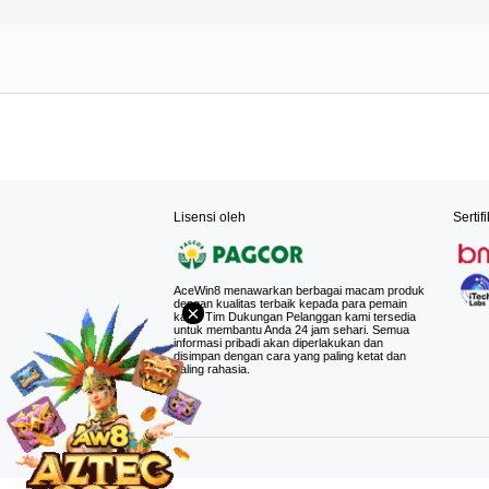
Lisensi oleh
Sertif
AceWin8 menawarkan berbagai macam produk
dengan kualitas terbaik kepada para pemain
×
kami. Tim Dukungan Pelanggan kami tersedia
untuk membantu Anda 24 jam sehari. Semua
informasi pribadi akan diperlakukan dan
disimpan dengan cara yang paling ketat dan
paling rahasia.