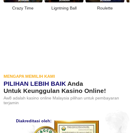
Crazy Time
Ligntning Ball
Roulette
MENGAPA MEMILIH KAMI
PILIHAN LEBIH BAIK
Anda
Untuk Keunggulan Kasino Online!
Aw8 adalah kasino online Malaysia pilihan untuk pembayaran
terjamin
Diakreditasi oleh: